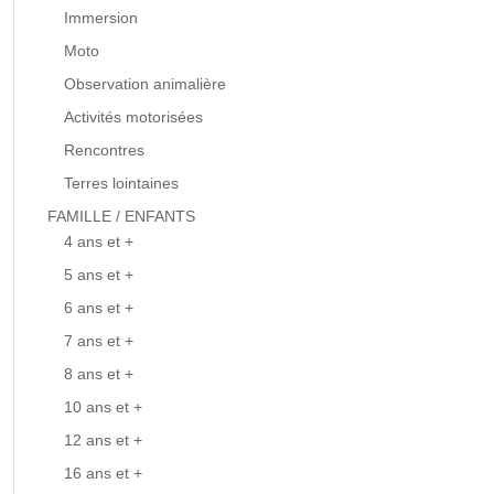
Immersion
Moto
Observation animalière
Activités motorisées
Rencontres
Terres lointaines
FAMILLE / ENFANTS
4 ans et +
5 ans et +
6 ans et +
7 ans et +
8 ans et +
10 ans et +
12 ans et +
16 ans et +