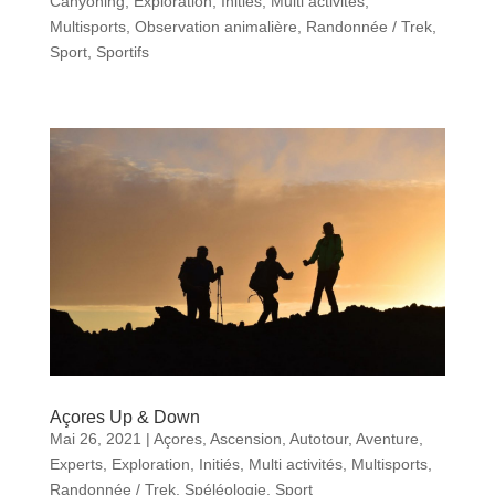
Canyoning
,
Exploration
,
Initiés
,
Multi activités
,
Multisports
,
Observation animalière
,
Randonnée / Trek
,
Sport
,
Sportifs
Açores Up & Down
Mai 26, 2021
|
Açores
,
Ascension
,
Autotour
,
Aventure
,
Experts
,
Exploration
,
Initiés
,
Multi activités
,
Multisports
,
Randonnée / Trek
,
Spéléologie
,
Sport