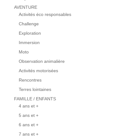
AVENTURE
Activités éco responsables
Challenge
Exploration
Immersion
Moto
Observation animalière
Activités motorisées
Rencontres
Terres lointaines
FAMILLE / ENFANTS
4 ans et +
5 ans et +
6 ans et +
7 ans et +