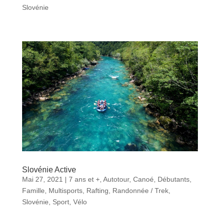
Slovénie
Slovénie Active
Mai 27, 2021
|
7 ans et +
,
Autotour
,
Canoé
,
Débutants
,
Famille
,
Multisports
,
Rafting
,
Randonnée / Trek
,
Slovénie
,
Sport
,
Vélo